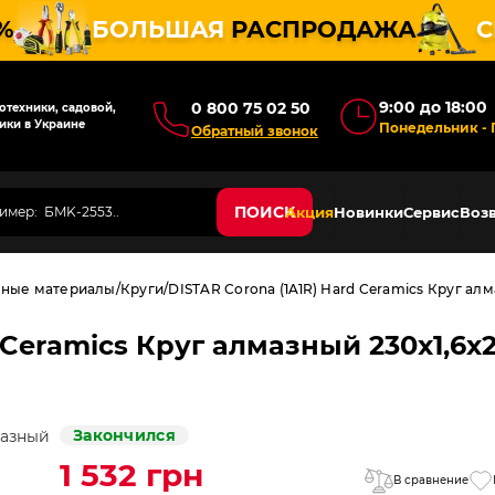
%
БОЛЬШАЯ
РАСПРОДАЖА
С
9:00 до 18:00
0 800 75 02 50
техники, садовой,
ики в Украине
Понедельник - 
Обратный звонок
ПОИСК
Акция
Новинки
Сервис
Возв
дные материалы
Круги
DISTAR Corona (1A1R) Hard Ceramics Круг алм
 Ceramics Круг алмазный 230x1,6x2
Закончился
1 532 грн
В сравнение