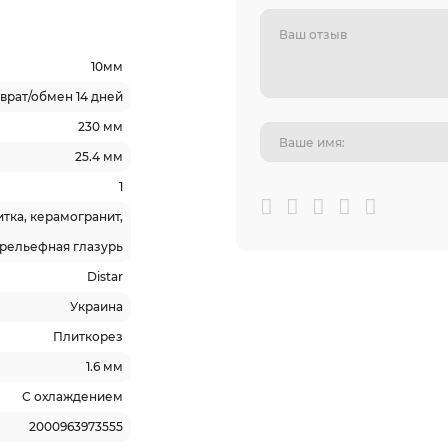
10мм
врат/обмен 14 дней
230 мм
25.4 мм
1
тка, керамогранит,
рельефная глазурь
Distar
Украина
Плиткорез
1.6 мм
С охлаждением
2000963973555