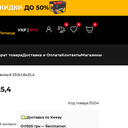
КИДКИ
ДО 50%
0
0
0
УКР
РУС
Пятница
рат товара
Доставка и Оплата
Контакты
Магазины
азный 230x1,6x25,4
5,4
Код товара:
15204
Доставка по Киеву
В закладки
От
1500 грн — бесплатно!