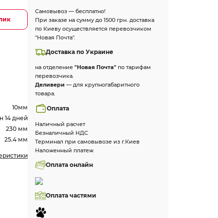
Самовывоз — бесплатно!
клик
При заказе на сумму до 1500 грн. доставка
по Киеву осуществляется перевозчиком
"Новая Почта".
Доставка по Украине
на отделение
"Новая Почта"
по тарифам
перевозчика.
Деливери
— для крупногабаритного
товара.
10мм
Оплата
н 14 дней
Наличный расчет
230 мм
Безналичный НДС
25.4 мм
Терминал при самовывозе из г.Киев
Наложенный платеж
теристики
Оплата онлайн
Оплата частями