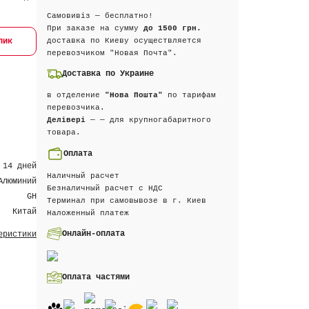
Самовивіз — бесплатно!
При заказе на сумму
до 1500 грн.
лик
доставка по Киеву осуществляется
перевозчиком "Новая Почта".
Доставка по Украине
в отделение
"Нова Пошта"
по тарифам
перевозчика.
Делівері
— — для крупногабаритного
товара.
Оплата
 14 дней
Наличный расчет
Алюминий
Безналичный расчет с НДС
GH
Терминал при самовывозе в г. Киев
Китай
Наложенный платеж
Онлайн-оплата
еристики
Оплата частями