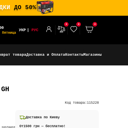
ИДКИ
ДО 50%
0
0
0
00
УКР
РУС
 Пятница
зврат товара
Доставка и Оплата
Контакты
Магазины
 GH
Код товара:
115228
Доставка по Киеву
От
1500 грн — бесплатно!
 закладки