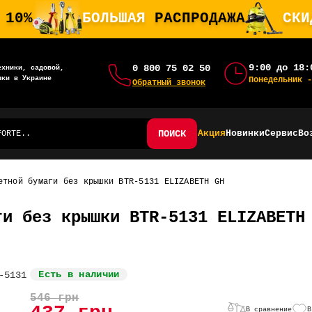
 10%
БОЛЬШАЯ
РАСПРОДАЖА
СК
9:00 до 18:
0 800 75 02 50
ехники, садовой,
ики в Украине
Понедельник -
Обратный звонок
ПОИСК
Акция
Новинки
Сервис
Во
етной бумаги без крышки BTR-5131 ELIZABETH GH
ги без крышки BTR-5131 ELIZABETH
Есть в наличии
546 грн
В сравнение
В