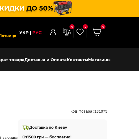
КИДКИ
ДО 50%
0
0
0
УКР
РУС
Пятница
рат товара
Доставка и Оплата
Контакты
Магазины
Код товара:
131075
Доставка по Киеву
От
1500 грн — бесплатно!
В закладки