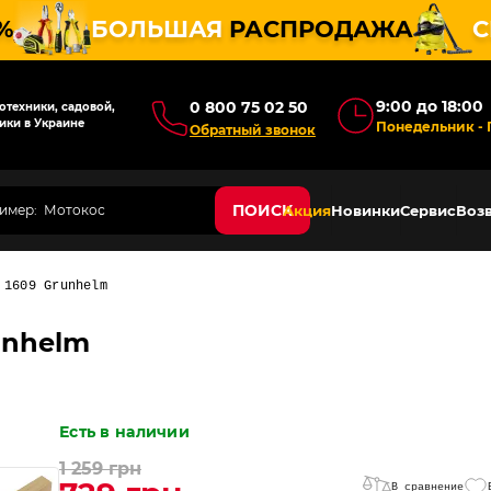
%
БОЛЬШАЯ
РАСПРОДАЖА
С
9:00 до 18:00
0 800 75 02 50
техники, садовой,
ики в Украине
Понедельник - 
Обратный звонок
ПОИСК
Акция
Новинки
Сервис
Возв
 1609 Grunhelm
unhelm
Есть в наличии
1 259 грн
В сравнение