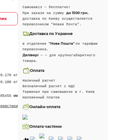
Самовивіз — бесплатно!
до 1500 грн.
При заказе на сумму
клик
доставка по Киеву осуществляется
перевозчиком "Новая Почта".
Доставка по Украине
"Нова Пошта"
в отделение
по тарифам
перевозчика.
Делівері
— — для крупногабаритного
товара.
Оплата
0.170 кг
Наличный расчет
0.180 кг
Безналичный расчет с НДС
Терминал при самовывозе в г. Киев
х85х55 мм
Наложенный платеж
теристики
Онлайн-оплата
Оплата частями