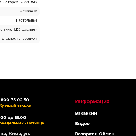
я батарея 2000 мАч
Grunhelm
Настольные
ильник LED дисплей
 влажность воздуха
 800 75 02 50
Информация
братный звонок
Вакансии
:00 до 18:00
онедельник - Пятница
Видео
а, Киев, ул.
Возврат и Обмен