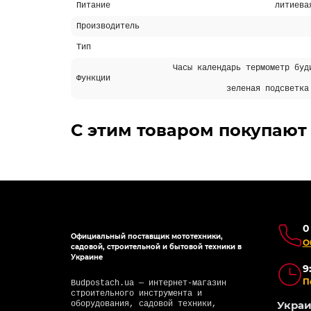
Питание
литиева
Производитель
Тип
Часы календарь термометр буд
Функции
зеленая подсветка
С этим товаром покупают
0
Официальный поставщик мототехники,
О
садовой, строительной и бытовой техники в
Украине
9
П
Budpostach.ua — интернет-магазин
строительного инструмента и
Украин
оборудования, садовой техники,