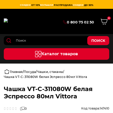
СКИДКИ
ОТ 10%
БОЛЬШАЯ
РАСПРОДАЖА
СКИДКИ
ДО 50%
0
0 800 75 02 50
ПОИСК
Каталог товаров
Главная
Посуда
Чашки, стаканы
Чашка VT-C-311080W белая Эспрессо 80мл Vittora
Чашка VT-C-311080W белая
Эспрессо 80мл Vittora
Код товара:
147410
0