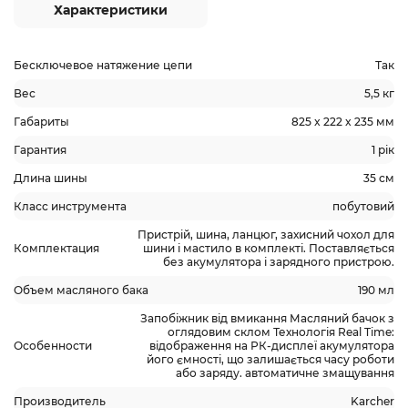
Характеристики
Бесключевое натяжение цепи
Так
Вес
5,5 кг
Габариты
825 x 222 x 235 мм
Гарантия
1 рік
Длина шины
35 см
Класс инструмента
побутовий
Пристрій, шина, ланцюг, захисний чохол для
Комплектация
шини і мастило в комплекті. Поставляється
без акумулятора і зарядного пристрою.
Объем масляного бака
190 мл
Запобіжник від вмикання Масляний бачок з
оглядовим склом Технологія Real Time:
Особенности
відображення на РК-дисплеї акумулятора
його ємності, що залишається часу роботи
або заряду. автоматичне змащування
Производитель
Karcher