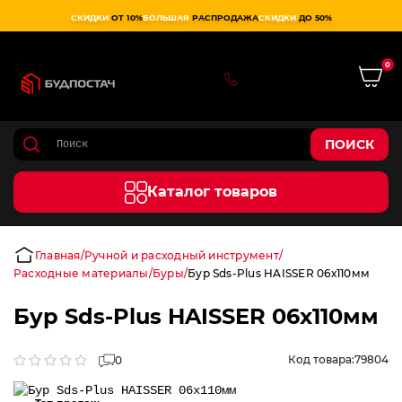
СКИДКИ
ОТ 10%
БОЛЬШАЯ
РАСПРОДАЖА
СКИДКИ
ДО 50%
0
0 800 75 02 50
ПОИСК
Каталог товаров
Главная
Ручной и расходный инструмент
Расходные материалы
Буры
Бур Sds-Plus HAISSER 06х110мм
Бур Sds-Plus HAISSER 06х110мм
Код товара:
79804
0