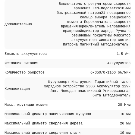
Выключатель с регулятором скорости
вращения Led-подсветка10-мм
быстрозажимный патрон21-позиционное
кольцо выбора вращающего
момента Переключатель скорости
Дополнительно
вращенияПереключатель направления
вращенияИндикатор заряда Ручка с
резиновым покрытием Фиксатор
аккумулятора Фиксатор снятия
патрона Магнитный битодержатель
Емкость аккумулятора
1.5 А⋅ч
Источник питания
Аккумулятор
Количество оборотов
0-350/0-1100 об/мин
Шуруповерт Инструкция Гарантийный талон
Зарядное устройство 230В Аккумулятор 12V-
Комплектация
2шт. Чемодан пластиковый Универсальная
бита Битодержатель
Макс. крутящий момент
28 Н·м
Максимальный диаметр завинчивания шурупов
10 мм
Максимальный диаметр сверления дерева
26 мм
Максимальный диаметр сверления стали
10 мм