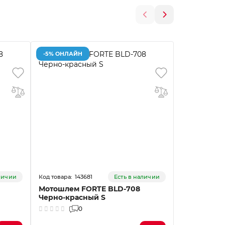
-5% ОНЛАЙН
-5% ОНЛАЙ
143681
14
аличии
Есть в наличии
Мотошлем FORTE BLD-708
Мотошлем 
Черно-красный S
Черно-бел
0