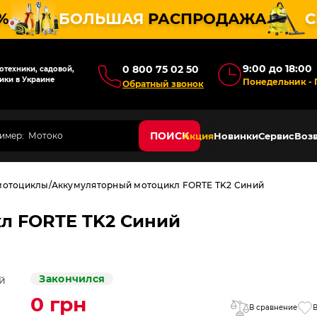
%
БОЛЬШАЯ
РАСПРОДАЖА
С
9:00 до 18:00
0 800 75 02 50
техники, садовой,
ики в Украине
Понедельник - 
Обратный звонок
ПОИСК
Акция
Новинки
Сервис
Возв
мотоциклы
Аккумуляторный мотоцикл FORTE TK2 Синий
л FORTE TK2 Синий
Закончился
0 грн
В сравнение
В