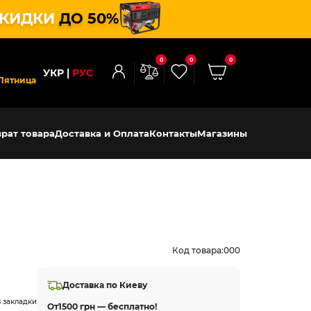
КИДКИ
ДО 50%
0
0
0
УКР
РУС
Пятница
рат товара
Доставка и Оплата
Контакты
Магазины
Код товара:
000
Доставка по Киеву
 закладки
От
1500 грн — бесплатно!