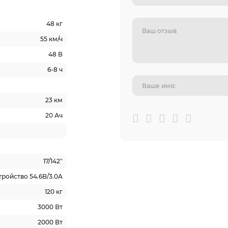
48 кг
55 км/ч
48 В
6-8 ч
23 км
20 Ач
17/142"
ройство 54.6В/3.0A
120 кг
3000 Вт
2000 Вт