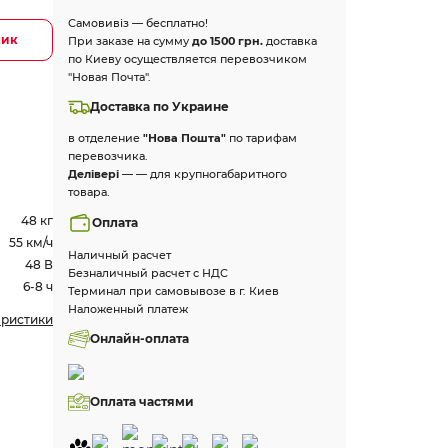
Самовивіз — бесплатно!
лик
При заказе на сумму
до 1500 грн.
доставка
по Киеву осуществляется перевозчиком
"Новая Почта".
Доставка по Украине
в отделение
"Нова Пошта"
по тарифам
перевозчика.
Делівері
— — для крупногабаритного
товара.
48 кг
Оплата
55 км/ч
Наличный расчет
48 В
Безналичный расчет с НДС
6-8 ч
Терминал при самовывозе в г. Киев
Наложенный платеж
еристики
Онлайн-оплата
Оплата частями