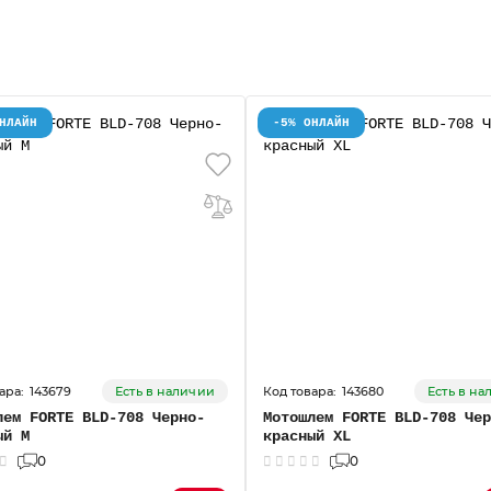
НЛАЙН
-5% ОНЛАЙН
143679
143680
Есть в наличии
Есть в н
лем FORTE BLD-708 Черно-
Мотошлем FORTE BLD-708 Чер
ый M
красный XL
0
0