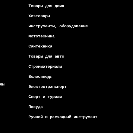
164817
аличии
Есть в наличии
RTE
Аккумуляторный мотоцикл FORTE
TK1 Оранжевый
0
53 411 грн
Категории
Агротехника