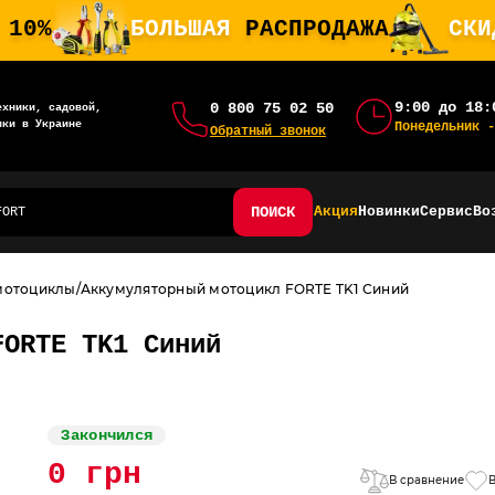
 10%
БОЛЬШАЯ
РАСПРОДАЖА
СК
9:00 до 18:
0 800 75 02 50
ехники, садовой,
ики в Украине
Понедельник -
Обратный звонок
ПОИСК
Акция
Новинки
Сервис
Во
мотоциклы
Аккумуляторный мотоцикл FORTE TK1 Синий
FORTE TK1 Синий
Закончился
0 грн
В сравнение
В