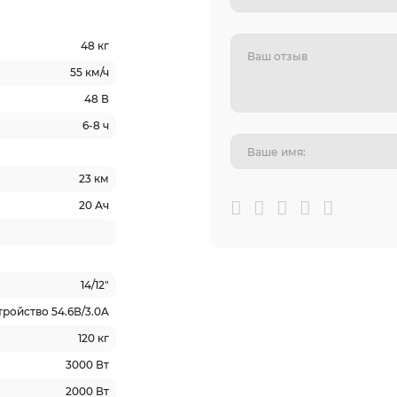
48 кг
55 км/ч
48 В
6-8 ч
23 км
20 Ач
14/12"
ройство 54.6В/3.0A
120 кг
3000 Вт
2000 Вт