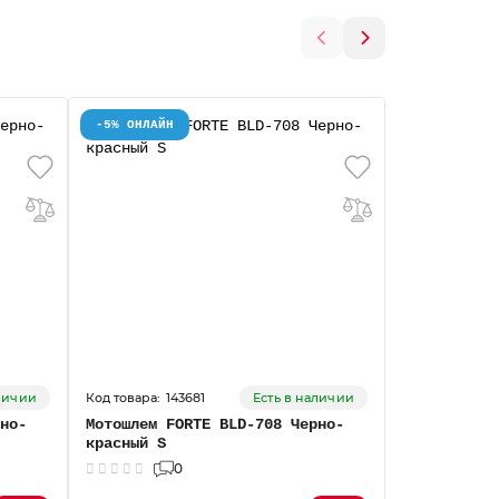
-5% ОНЛАЙН
-5% ОНЛАЙН
143681
14
аличии
Есть в наличии
но-
Мотошлем FORTE BLD-708 Черно-
Мотошлем F
красный S
белый L
0