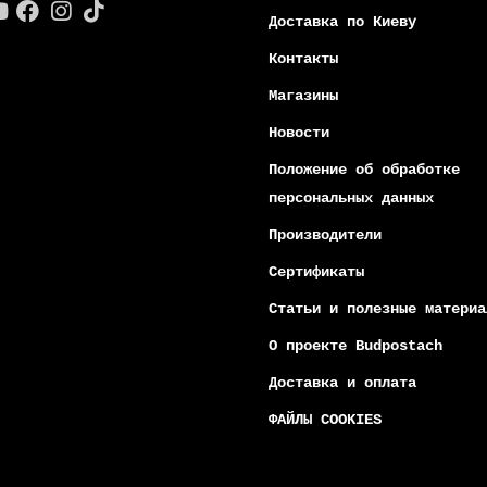
141272
141271
Есть в наличии
Есть в н
уляторный мотоцикл FORTE
Аккумуляторный мотоцикл FO
0E Синий
PB1000E Черно-Красный
1
0
92 грн
23 592 грн
000 грн
19 000 грн
 800 75 02 50
Информация
братный звонок
Вакансии
:00 до 18:00
онедельник - Пятница