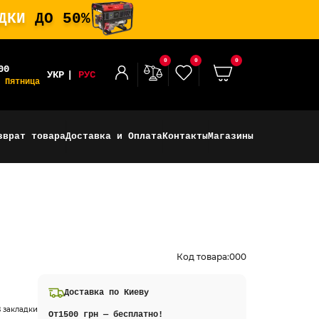
ИДКИ
ДО 50%
0
0
0
00
УКР
РУС
 Пятница
зврат товара
Доставка и Оплата
Контакты
Магазины
Код товара:
000
Доставка по Киеву
 закладки
От
1500 грн — бесплатно!