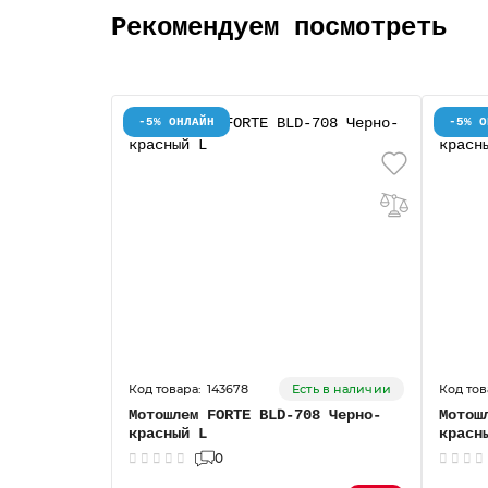
Рекомендуем посмотреть
-5% ОНЛАЙН
-5% О
143678
Есть в наличии
Мотошлем FORTE BLD-708 Черно-
Мотош
красный L
красн
0