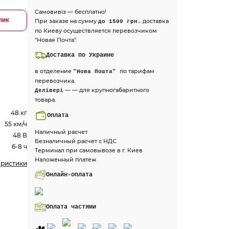
Самовивіз — бесплатно!
лик
При заказе на сумму
доставка
до 1500 грн.
по Киеву осуществляется перевозчиком
"Новая Почта".
Доставка по Украине
в отделение
по тарифам
"Нова Пошта"
перевозчика.
— — для крупногабаритного
Делівері
товара.
48 кг
Оплата
55 км/ч
Наличный расчет
48 В
Безналичный расчет с НДС
6-8 ч
Терминал при самовывозе в г. Киев
Наложенный платеж
еристики
Онлайн-оплата
Оплата частями