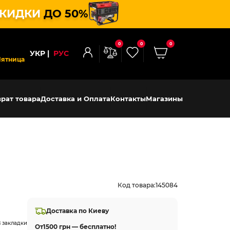
КИДКИ
ДО 50%
0
0
0
УКР
РУС
Пятница
рат товара
Доставка и Оплата
Контакты
Магазины
Код товара:
145084
Доставка по Киеву
 закладки
От
1500 грн — бесплатно!