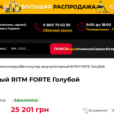
%
БОЛЬШАЯ
РАСПРОДАЖА
С
9:00 до 18:00
0 800 75 02 50
техники, садовой,
ики в Украине
Понедельник - 
Обратный звонок
ПОИСК
Акция
Новинки
Сервис
Возв
велосипеды
Велоскутер аккумуляторный RITM FORTE Голубой
ый RITM FORTE Голубой
Закончился
25 201 грн
В сравнение
В