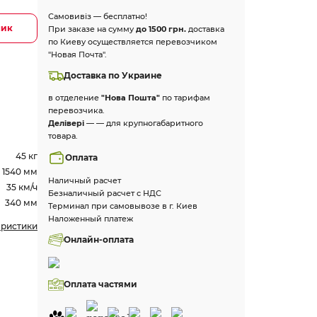
Самовивіз — бесплатно!
лик
При заказе на сумму
до 1500 грн.
доставка
по Киеву осуществляется перевозчиком
"Новая Почта".
Доставка по Украине
в отделение
"Нова Пошта"
по тарифам
перевозчика.
Делівері
— — для крупногабаритного
товара.
45 кг
Оплата
1540 мм
Наличный расчет
35 км/ч
Безналичный расчет с НДС
340 мм
Терминал при самовывозе в г. Киев
Наложенный платеж
еристики
Онлайн-оплата
Оплата частями