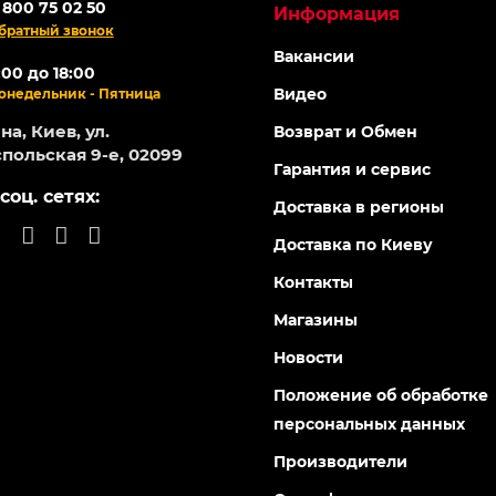
ОНЛАЙН
145087
145161
Есть в наличии
Есть в н
кутер аккумуляторный
Велоскутер аккумуляторн
 FORTE Черный
FORTE COMPASS черный
0
0
01 грн
25 201 грн