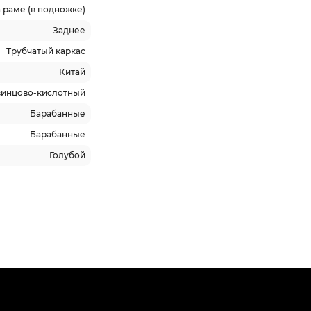
 раме (в подножке)
Заднее
Трубчатый каркас
Китай
винцово-кислотный
Барабанные
Барабанные
Голубой
родаж
-5% ОНЛАЙН