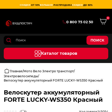
СКИДКИ
ОТ 10%
БОЛЬШАЯ
РАСПРОДАЖА
СКИДКИ
ДО 50%
0
0 800 75 02 50
ПОИСК
Каталог товаров
Главная
Мото Вело Электро транспорт
Электровелосипеды
Велоскутер аккумуляторный FORTE LUCKY-WS350 Красный
Велоскутер аккумуляторный
FORTE LUCKY-WS350 Красный
Код товара:
145054
0