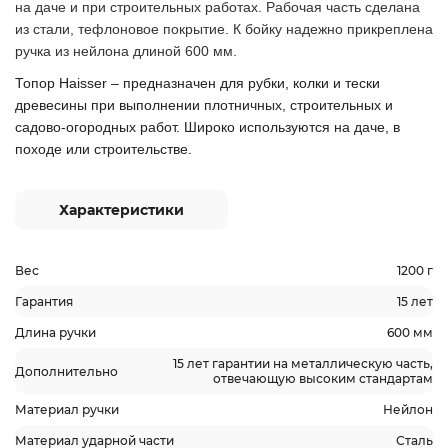
на даче и при строительных работах. Рабочая часть сделана
из стали, тефлоновое покрытие. К бойку надежно прикреплена
ручка из нейлона длиной 600 мм.
Топор Haisser – предназначен для рубки, колки и тески
Подробнее:
древесины при выполнении плотничных, строительных и
https://ars.ua/sokira-
садово-огородных работ. Широко используются на даче, в
haisser-
походе или строительстве.
44121-
ruchka-
Характеристики
iz-
sklovolokna-
600-
Вес
1200 г
g.html
Гарантия
15 лет
Длина ручки
600 мм
15 лет гарантии на металлическую часть,
Дополнительно
отвечающую высоким стандартам
Материал ручки
Нейлон
Материал ударной части
Сталь