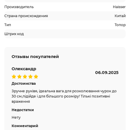
Производитель
Haisser
Страна происхождения
Китай
Тип
Топор
Штрих код
Отзывы покупателей
Олександр
06.09.2025
Достоинства
Зручне руківя, ідеальна вага для розколювання чурок до
30 см,підійде і для більшого розміру! Тількі позитивні
враження
Недостатки
Нету
Комментарий