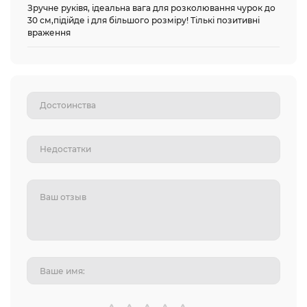
Зручне руківя, ідеальна вага для розколювання чурок до
30 см,підійде і для більшого розміру! Тількі позитивні
враження