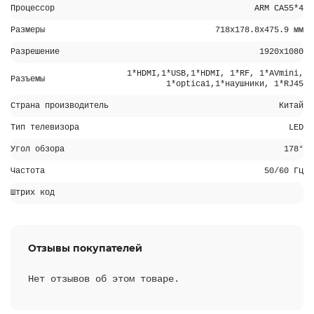
Процессор
ARM CA55*4
Размеры
718x178.8x475.9 мм
Разрешение
1920х1080
1*HDMI,1*USB,1*HDMI, 1*RF, 1*AVmini,
Разъемы
1*optica1,1*наушники, 1*RJ45
Страна производитель
Китай
Тип телевизора
LED
Угол обзора
178°
Частота
50/60 Гц
Штрих код
Отзывы покупателей
Нет отзывов об этом товаре.