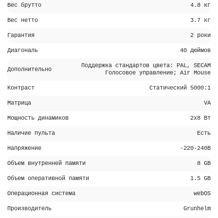
Вес брутто
4.8 кг
Вес нетто
3.7 кг
Гарантия
2 роки
Диагональ
40 дюймов
Поддержка стандартов цвета: PAL, SECAM
Дополнительно
Голосовое управление; Air Mouse
Контраст
Статический 5000:1
Матрица
VA
Мощность динамиков
2х8 Вт
Наличие пульта
Есть
Напряжение
-220-240В
Объем внутренней памяти
8 GB
Объем оперативной памяти
1.5 GB
Операционная система
webOS
Производитель
Grunhelm