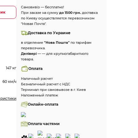
Самовивіз — бесплатно!
лик
При заказе на сумму
до 1500 грн.
доставка
по Киеву осуществляется перевозчиком
"Новая Почта".
Доставка по Украине
в отделение
"Нова Пошта"
по тарифам
перевозчика.
Делівері
— — для крупногабаритного
товара.
147 кг
Оплата
Наличный расчет
60 км/ч
Безналичный расчет с НДС
Терминал при самовывозе в г. Киев
Наложенный платеж
еристики
Онлайн-оплата
Оплата частями