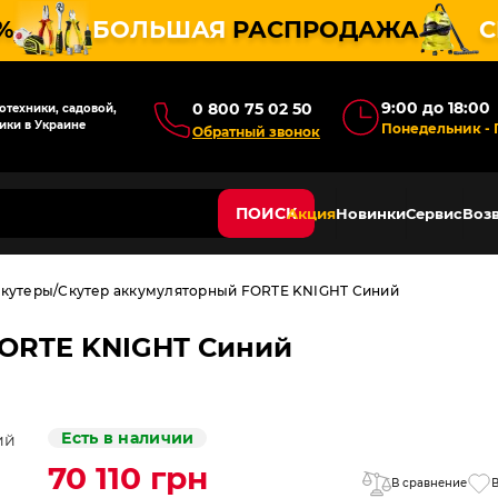
%
БОЛЬШАЯ
РАСПРОДАЖА
С
9:00 до 18:00
0 800 75 02 50
техники, садовой,
ики в Украине
Понедельник - 
Обратный звонок
ПОИСК
Акция
Новинки
Сервис
Возв
скутеры
Скутер аккумуляторный FORTE KNIGHT Синий
FORTE KNIGHT Синий
Есть в наличии
70 110 грн
В сравнение
В