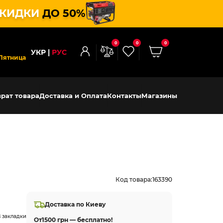
КИДКИ
ДО 50%
0
0
0
УКР
РУС
Пятница
рат товара
Доставка и Оплата
Контакты
Магазины
Код товара:
163390
Доставка по Киеву
 закладки
От
1500 грн — бесплатно!