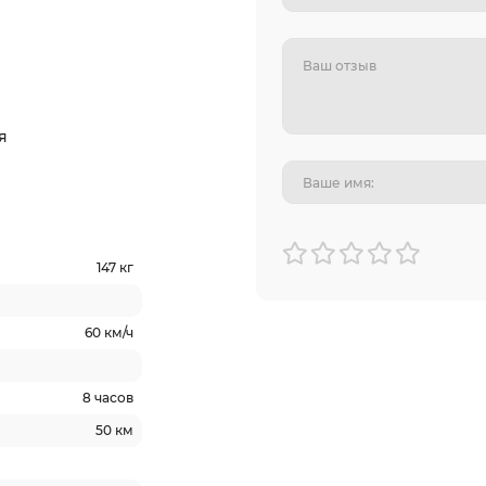
я
147 кг
60 км/ч
8 часов
50 км