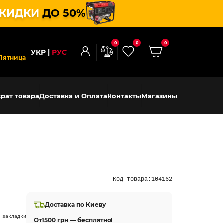
КИДКИ
ДО 50%
0
0
0
УКР
РУС
Пятница
рат товара
Доставка и Оплата
Контакты
Магазины
Код товара:
104162
Доставка по Киеву
 закладки
От
1500 грн — бесплатно!