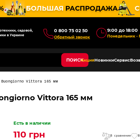
%
БОЛЬШАЯ
РАСПРОДАЖА
С
9:00 до 18:00
0 800 75 02 50
техники, садовой,
ики в Украине
Понедельник - 
Обратный звонок
ПОИСК
Акция
Новинки
Сервис
Возв
 Buongiorno Vittora 165 мм
ngiorno Vittora 165 мм
Есть в наличии
110 грн
В сравнение
В