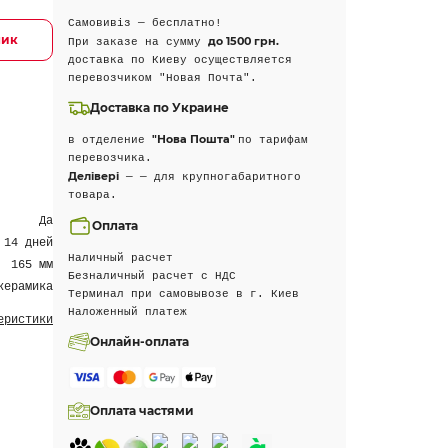
Самовивіз — бесплатно!
лик
до 1500 грн.
При заказе на сумму
доставка по Киеву осуществляется
перевозчиком "Новая Почта".
Доставка по Украине
"Нова Пошта"
в отделение
по тарифам
перевозчика.
Делівері
— — для крупногабаритного
товара.
Да
Оплата
 14 дней
Наличный расчет
165 мм
Безналичный расчет с НДС
керамика
Терминал при самовывозе в г. Киев
Наложенный платеж
еристики
Онлайн-оплата
Оплата частями