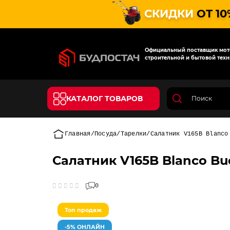
СКИДКИ
ОТ 10
Официальный поставщик мото
строительной и бытовой техн
КАТАЛОГ ТОВАРОВ
Главная
Посуда
Тарелки
Салатник V165B Blanco
Салатник V165B Blanco Buo
0
Топ продаж
-5% ОНЛАЙН