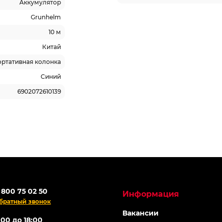
Аккумулятор
Grunhelm
10 м
Китай
ртативная колонка
Синий
6902072610139
ОНЛАЙН
-5% ОНЛАЙН