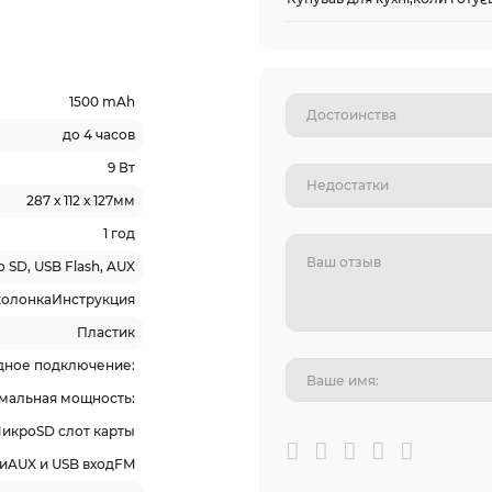
1500 mAh
до 4 часов
9 Вт
287 х 112 х 127мм
1 год
o SD, USB Flash, AUX
колонкаИнструкция
Пластик
дное подключение:
имальная мощность:
кроSD слот карты
иAUX и USB входFM