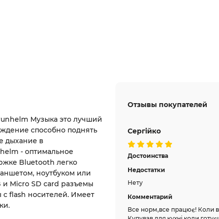
Отзывы покупателей
runhelm Музыка это лучший
ождение способно поднять
Сергійко
е дыхание в
nhelm - оптимальное
Достоинства
ржке Bluetooth легко
Недостатки
ланшетом, ноутбуком или
Нету
 и Micro SD card разъемы
с flash носителей. Имеет
Комментарий
ки.
Все норм,все працює! Коли в
Купував для кухні,коли готує