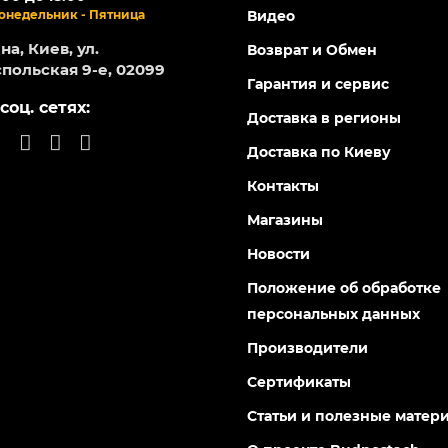
124106
124107
Есть в наличии
Есть в н
тивная колонка RECA AST-
Портативная колонка RECA
311G
0
0
 грн
398 грн