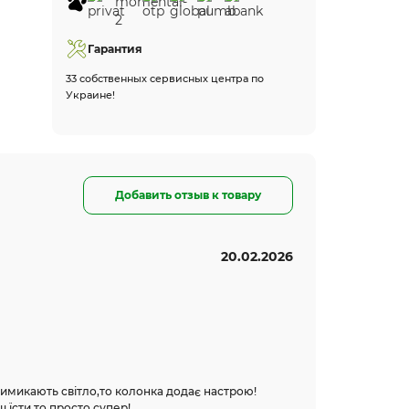
Гарантия
33 собственных сервисных центра по
Украине!
Добавить отзыв к товару
20.02.2026
имикають світло,то колонка додає настрою!
ш їсти,то просто супер!