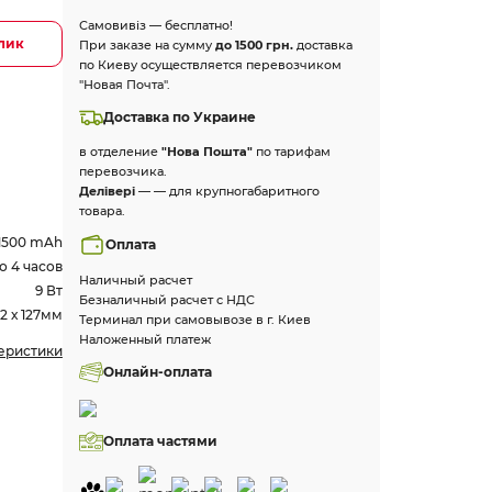
Самовивіз — бесплатно!
клик
При заказе на сумму
до 1500 грн.
доставка
по Киеву осуществляется перевозчиком
"Новая Почта".
Доставка по Украине
в отделение
"Нова Пошта"
по тарифам
перевозчика.
Делівері
— — для крупногабаритного
товара.
1500 mAh
Оплата
о 4 часов
Наличный расчет
9 Вт
Безналичный расчет с НДС
12 х 127мм
Терминал при самовывозе в г. Киев
Наложенный платеж
теристики
Онлайн-оплата
Оплата частями