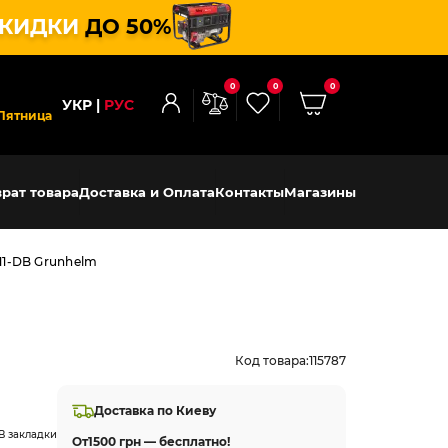
КИДКИ
ДО 50%
0
0
0
УКР
РУС
Пятница
рат товара
Доставка и Оплата
Контакты
Магазины
11-DB Grunhelm
Код товара:
115787
Доставка по Киеву
В закладки
От
1500 грн — бесплатно!