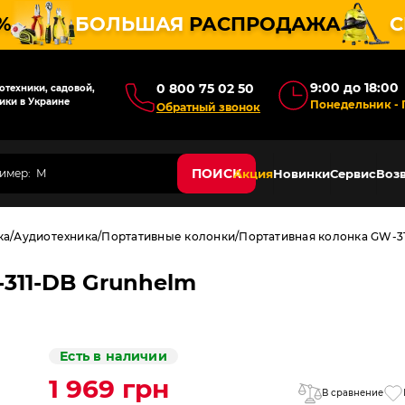
%
БОЛЬШАЯ
РАСПРОДАЖА
С
9:00 до 18:00
0 800 75 02 50
техники, садовой,
ики в Украине
Понедельник - 
Обратный звонок
ПОИСК
Акция
Новинки
Сервис
Возв
ка
Аудиотехника
Портативные колонки
Портативная колонка GW-3
311-DB Grunhelm
Есть в наличии
1 969 грн
В сравнение