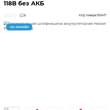
118B без АКБ
Код товара:
130417
0
-5% ОНЛАЙН