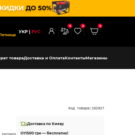
КИДКИ
ДО 50%
0
0
0
УКР
РУС
Пятница
рат товара
Доставка и Оплата
Контакты
Магазины
Код товара:
102927
Доставка по Киеву
От
1500 грн — бесплатно!
 закладки