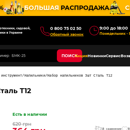
%
БОЛЬШАЯ
РАСПРОДАЖА
С
9:00 до 18:00
0 800 75 02 50
техники, садовой,
ики в Украине
Понедельник - 
Обратный звонок
ПОИСК
Акция
Новинки
Сервис
Возв
 инструмент
Напильники
Набор напильников 3шт Сталь Т12
таль Т12
Есть в наличии
620 грн
В сравнение
В