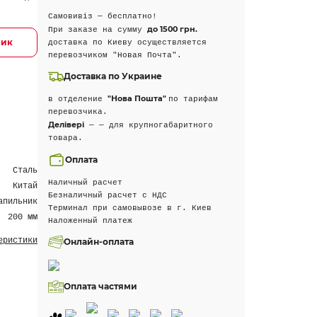
Самовивіз — бесплатно!
до 1500 грн.
При заказе на сумму
лик
доставка по Киеву осуществляется
перевозчиком "Новая Почта".
Доставка по Украине
"Нова Пошта"
в отделение
по тарифам
перевозчика.
Делівері
— — для крупногабаритного
товара.
Оплата
Сталь
Наличный расчет
Китай
Безналичный расчет с НДС
апильник
Терминал при самовывозе в г. Киев
200 мм
Наложенный платеж
еристики
Онлайн-оплата
Оплата частями