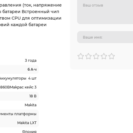
правления (ток, напряжение
ы батареи Встроенный чип
ством CPU для оптимизации
овий каждой батареи
3 года
6 А⋅ч
Аккумуляторы 4 шт
1860BMakpac кейс 3
18 В
Makita
рументы платформы
Makita LXT
Япония