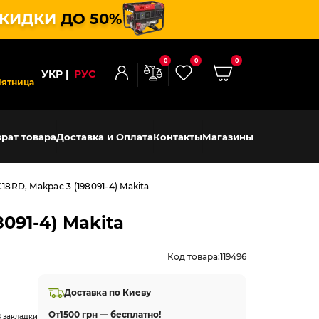
КИДКИ
ДО 50%
0
0
0
УКР
РУС
Пятница
рат товара
Доставка и Оплата
Контакты
Магазины
8RD, Makpac 3 (198091-4) Makita
091-4) Makita
Код товара:
119496
Доставка по Киеву
От
1500 грн — бесплатно!
 закладки