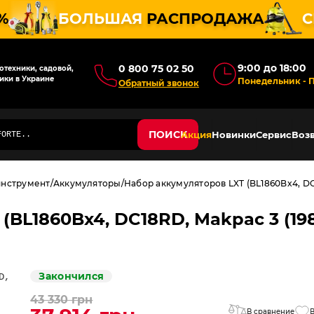
%
БОЛЬШАЯ
РАСПРОДАЖА
С
9:00 до 18:00
0 800 75 02 50
техники, садовой,
ики в Украине
Понедельник - 
Обратный звонок
ПОИСК
Акция
Новинки
Сервис
Возв
инструмент
Аккумуляторы
Набор аккумуляторов LXT (BL1860Bx4, DC1
BL1860Bx4, DC18RD, Makpac 3 (198
Закончился
43 330 грн
В сравнение
В