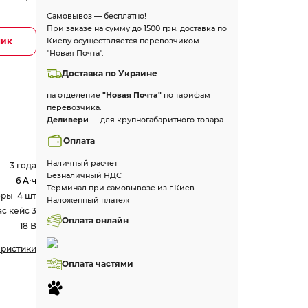
Самовывоз — бесплатно!
При заказе на сумму до 1500 грн. доставка по
лик
Киеву осуществляется перевозчиком
"Новая Почта".
Доставка по Украине
на отделение
"Новая Почта"
по тарифам
перевозчика.
Деливери
— для крупногабаритного товара.
Оплата
Наличный расчет
3 года
Безналичный НДС
6 А⋅ч
Терминал при самовывозе из г.Киев
оры 4 шт
Наложенный платеж
c кейс 3
Оплата онлайн
18 В
еристики
Оплата частями