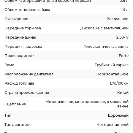
Объем картера двигателя и коробки передач
0.8 л
Объем топливного бака
4 л
Охлаждение
Воздушное
Передние тормоза
Дисковые с вентиляцией
Передние шины
2.50-17
Передняя подвеска
Телескопическая вилка
Производитель
Forte
Рама
Трубчатый каркас
Расположение двигателя
Горизонтальное
Расход топлива
1.7л/100км
Страна происхождения
Китай
Механическое, многодисковое, в масляной
Сцепление
ванне
Тип
Дорожный
Тип двигателя
Четырехтактный