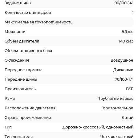
Задние шины
90/100-14"
Количество цилиндров
1
Максимальная грузоподъемность
Мощность
9.5 л.с
Объем двигателя
140 см3
Объем топливного бака
Охлаждение
Воздушное
Передние тормоза
Дисковые
Передние шины
70/100-17"
Производитель
BSE
Рама
Трубчатый каркас
Расположение двигателя
Горизонтальное
Страна происхождения
Китай
Тип
Дорожно-кроссовый
,
одноместный
Тип двигателя
Четырехтактный