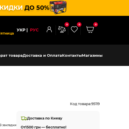
КИДКИ
ДО 50%
0
0
0
УКР
РУС
Пятница
рат товара
Доставка и Оплата
Контакты
Магазины
Код товара:
95119
Доставка по Киеву
В закладки
От
1500 грн — бесплатно!