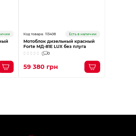
113408
11
аличии
Есть в наличии
ный
Мотоблок дизельный красный
Мотоблок 
Forte МД-81Е LUX без плуга
1350G 17HP
0
59 380 грн
32 651 г