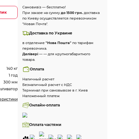
Самовивіз — бесплатно!
клик
При заказе на сумму
до 1500 грн.
доставка
по Киеву осуществляется перевозчиком
"Новая Почта".
Доставка по Украине
в отделение
"Нова Пошта"
по тарифам
перевозчика.
Делівері
— — для крупногабаритного
товара.
140 кг
Оплата
1 год
Наличный расчет
300 мм
Безналичный расчет с НДС
ьтиватор
Терминал при самовывозе в г. Киев
Наложенный платеж
теристики
Онлайн-оплата
Оплата частями