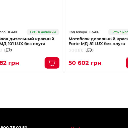
113410
113406
Есть в наличии
Есть в н
блок дизельный красный
Мотоблок дизельный крас
 МД-101 LUX без плуга
Forte МД-81 LUX без плуга
0
0
82 грн
50 602 грн
 800 75 02 50