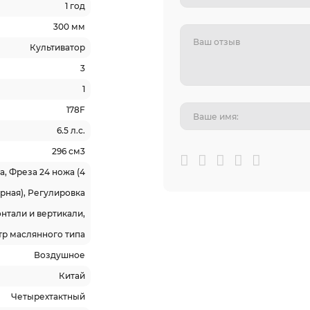
1 год
300 мм
Культиватор
3
1
178F
6.5 л.с.
296 см3
, Фреза 24 ножа (4
рная), Регулировка
нтали и вертикали,
р маслянного типа
Воздушное
Китай
Четырехтактный