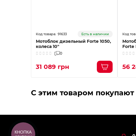
91633
ть в наличии
Есть в наличии
 красный
Мотоблок дизельный Forte 1050,
Мото
з плуга
колеса 10"
Forte
0
31 089 грн
56 2
С этим товаром покупают
КНОПКА
0