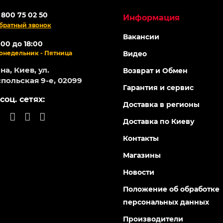
ОНЛАЙН
Топ продаж
-5% ОНЛАЙН
95872
113397
Есть в наличии
Есть в на
иватор бензиновый FORTE
Мотоблок бензиновый FO
0, 7 л.с. (красный)
1050G-3 NEW
0
0
88 грн
25 485 грн