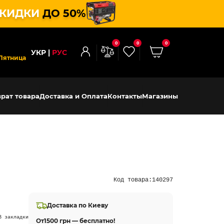
КИДКИ
ДО 50%
0
0
0
УКР
РУС
Пятница
рат товара
Доставка и Оплата
Контакты
Магазины
Код товара:
140297
Доставка по Киеву
В закладки
От
1500 грн — бесплатно!