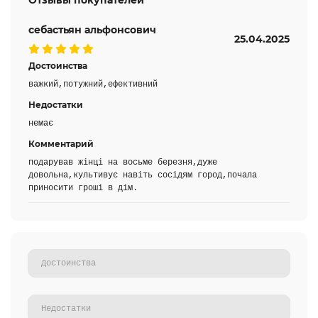
Отзывы покупателей
себастьян альфонсович
25.04.2025
Достоинства
важкий,потужний,ефективний
Недостатки
немає
Комментарий
подарував жінці на восьме березня,дуже
довольна,культивує навіть сосідям город,почала
приносити гроші в дім.