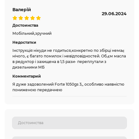
Валерій
29.06.2024
Достоинства
Мобільний,зручний
Недостатки
Інструкція нікуди не годиться,конкретно по збірці немає
нічого, є багато помилок і невідповідностей. Об,єм масла
в редуктор і захищена в 1,5 рази- переплутали з
дизельними МБ
Комментарий
Я дуже задоволений Forte 1050gs 3,, особливо наявністю
пониженою передачнею