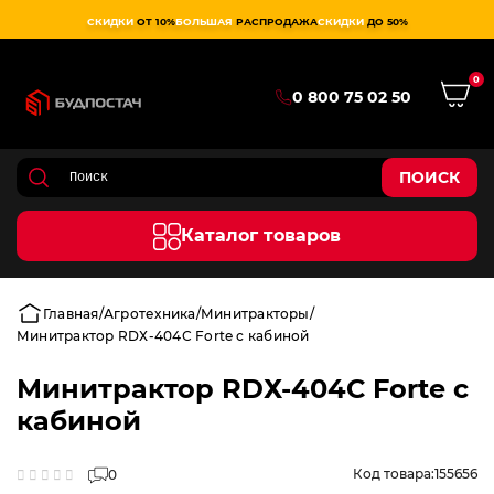
СКИДКИ
ОТ 10%
БОЛЬШАЯ
РАСПРОДАЖА
СКИДКИ
ДО 50%
0
0 800 75 02 50
ПОИСК
Каталог товаров
Главная
Агротехника
Минитракторы
Минитрактор RDХ-404С Forte с кабиной
Минитрактор RDХ-404С Forte с
кабиной
Код товара:
155656
0