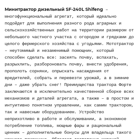
Минитрактор дизельный SF-240L Shifeng
–
многофункциональный агрегат, который идеально
подойдет для выполнения разного рода аграрных и
сельскохозяйственных работ на территории размером от
небольшого частного участка с огородом и грядками до
целого фермерского хозяйства с угодьями. Мототрактор
– неутомимый и незаменимый помощник, который
способен сделать все: засеять почву, вспахать,
разрыхлить, разбороновать почву, внести удобрения,
прополоть сорняки, опрыскать насаждения от
вредителей, собрать и перевезти урожай, а в зимние
дни – даже убрать снег! Преимущества трактора Форте
заключаются в исключительно качественной сборке всех
механизмов и деталей агрегата, а также – в простом и
интуитивно понятном управлении, как самим трактором,
так и навесным оборудованием. Устройство
неприхотливо в работе и обслуживании, а экономное
потребление топлива, мощные фары и рациональный
ценник – дополнительные бонусы для владельца такого