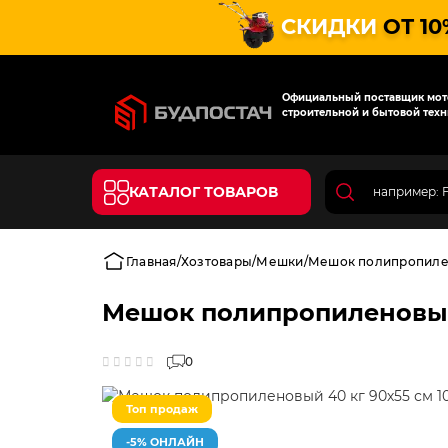
СКИДКИ
ОТ 10
Официальный поставщик мото
строительной и бытовой техн
КАТАЛОГ ТОВАРОВ
Главная
Хозтовары
Мешки
Мешок полипропилено
Мешок полипропиленовый 
0
Топ продаж
-5% ОНЛАЙН