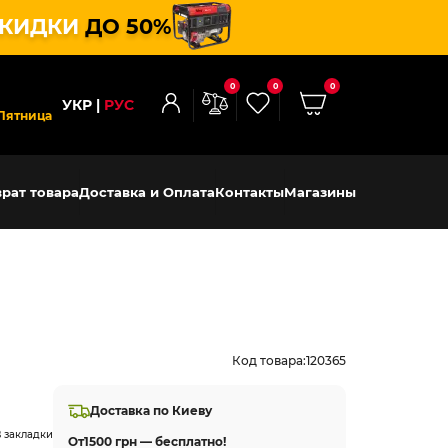
КИДКИ
ДО 50%
0
0
0
УКР
РУС
Пятница
рат товара
Доставка и Оплата
Контакты
Магазины
Код товара:
120365
Доставка по Киеву
 закладки
От
1500 грн — бесплатно!