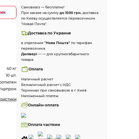
Самовивіз — бесплатно!
лик
При заказе на сумму
до 1500 грн.
доставка
по Киеву осуществляется перевозчиком
"Новая Почта".
Доставка по Украине
в отделение
"Нова Пошта"
по тарифам
перевозчика.
Делівері
— — для крупногабаритного
товара.
40 кг
Оплата
10 шт.
Наличный расчет
ропилен
Безналичный расчет с НДС
Укрпром
Терминал при самовывозе в г. Киев
Наложенный платеж
еристики
Онлайн-оплата
Оплата частями