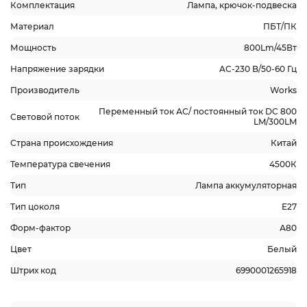
Комплектация
Лампа, крючок-подвеска
Материал
ПБТ/ПК
Мощность
800Lm/45Вт
Напряжение зарядки
AC-230 B/50-60 Гц
Производитель
Works
Переменный ток АС/ постоянный ток DC 800
Световой поток
LM/300LM
Страна происхождения
Китай
Температура свечения
4500К
Тип
Лампа аккумуляторная
Тип цоколя
Е27
Форм-фактор
А80
Цвет
Белый
Штрих код
6990001265918