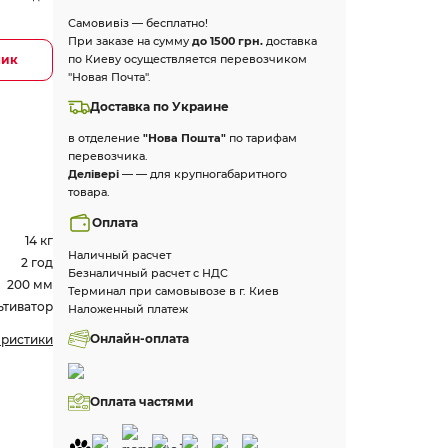
Самовивіз — бесплатно!
При заказе на сумму
до 1500 грн.
доставка
лик
по Киеву осуществляется перевозчиком
"Новая Почта".
Доставка по Украине
в отделение
"Нова Пошта"
по тарифам
перевозчика.
Делівері
— — для крупногабаритного
товара.
Оплата
14 кг
Наличный расчет
2 год
Безналичный расчет с НДС
200 мм
Терминал при самовывозе в г. Киев
ьтиватор
Наложенный платеж
Онлайн-оплата
еристики
Оплата частями