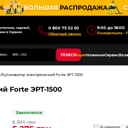
%
БОЛЬШАЯ
РАСПРОДАЖА
С
9:00 до 18:00
0 800 75 02 50
техники, садовой,
ики в Украине
Понедельник - 
Обратный звонок
ПОИСК
Акция
Новинки
Сервис
Возв
и
Культиватор электрический Forte ЭРТ-1500
й Forte ЭРТ-1500
Закончился
6 304 грн
В сравнение
В