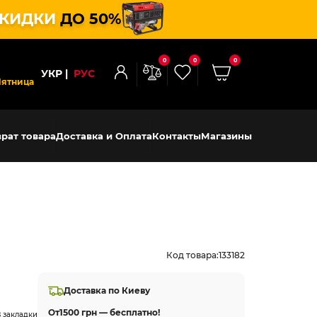
КИДКИ
ДО 50%
0
0
0
УКР
РУС
Пятница
рат товара
Доставка и Оплата
Контакты
Магазины
Код товара:
133182
Доставка по Киеву
От
1500 грн — бесплатно!
 закладки