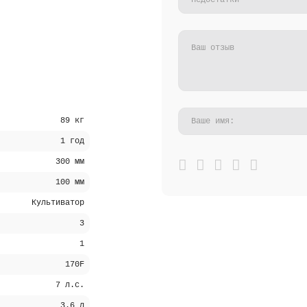
89 кг
1 год
300 мм
100 мм
Культиватор
3
1
170F
7 л.с.
3.6 л