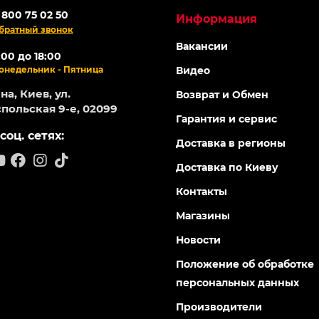
ОНЛАЙН
Топ продаж
-5% ОНЛАЙН
95872
113397
Есть в наличии
Есть в на
иватор бензиновый FORTE
Мотоблок бензиновый FO
0, 7 л.с. (красный)
1050G-3 NEW
0
0
88 грн
25 485 грн