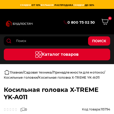
СКИДКИ
ОТ 10%
БОЛЬШАЯ
РАСПРОДАЖА
СКИДКИ
ДО 50%
0
0 800 75 02 50
ПОИСК
Каталог товаров
Главная
Садовая техника
Принадлежности для мотокос
Косильные головки
Косильная головка X-TREME YK-A011
Косильная головка X-TREME
YK-A011
Код товара:
115794
0