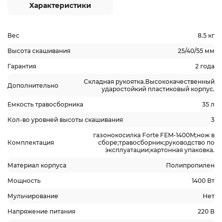
Характеристики
Вес
8.5 кг
Высота скашивания
25/40/55 мм
Гарантия
2 года
Складная рукоятка.Высококачественный
Дополнительно
ударостойкий пластиковый корпус.
Емкость травосборника
35 л
Кол-во уровней высоты скашивания
3
газонокосилка Forte FEM-1400M;нож в
Комплектация
сборе;травосборник;руководство по
эксплуатации;картонная упаковка.
Материал корпуса
Полипропилен
Мощность
1400 Вт
Мульчирование
Нет
Напряжение питания
220 В