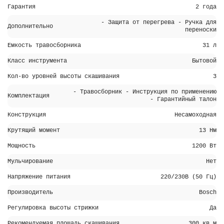
Гарантия
2 года
- Защита от перегрева - Ручка для
Дополнительно
переноски
Емкость травосборника
31 л
Класс инструмента
Бытовой
Кол-во уровней высоты скашивания
3
- Травосборник - Инструкция по применению
Комплектация
- Гарантийный талон
Конструкция
Несамоходная
Крутящий момент
13 Hм
Мощность
1200 Вт
Мульчирование
Нет
Напряжение питания
220/230В (50 Гц)
Производитель
Bosch
Регулировка высоты стрижки
Да
Рекомендуемая площадь скашивания
300 кв.м