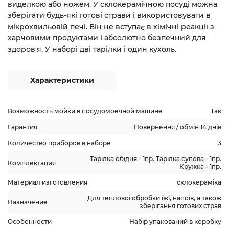
виделкою або ножем. У склокерамічною посуді можна
зберігати будь-які готові страви і використовувати в
мікрохвильовій печі. Він не вступає в хімічні реакції з
харчовими продуктами і абсолютно безпечний для
здоров'я. У наборі дві тарілки і один кухоль.
Характеристики
Возможность мойки в посудомоечной машине
Так
Гарантия
Повернення / обмін 14 днів
Количество приборов в наборе
3
Тарілка обідня - 1пр. Тарілка супова - 1пр.
Комплектация
Кружка - 1пр.
Материал изготовления
склокераміка
Для теплової обробки їжі, напоїв, а також
Назначение
зберігання готових страв
Особенности
Набір упакований в коробку