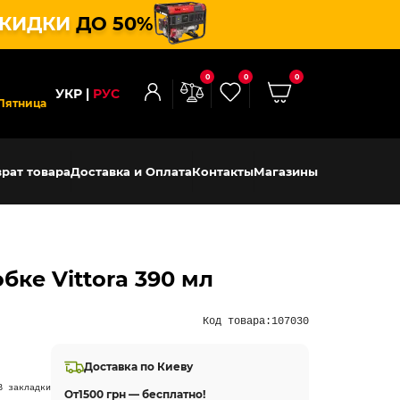
КИДКИ
ДО 50%
0
0
0
УКР
РУС
Пятница
рат товара
Доставка и Оплата
Контакты
Магазины
ке Vittora 390 мл
Код товара:
107030
Доставка по Киеву
В закладки
От
1500 грн — бесплатно!