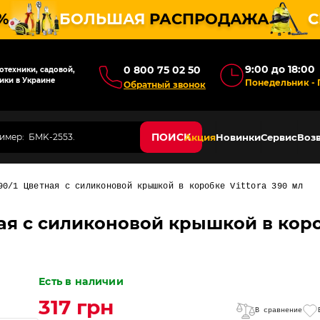
%
БОЛЬШАЯ
РАСПРОДАЖА
С
9:00 до 18:00
0 800 75 02 50
техники, садовой,
ики в Украине
Понедельник - 
Обратный звонок
ПОИСК
Акция
Новинки
Сервис
Возв
90/1 Цветная с силиконовой крышкой в коробке Vittora 390 мл
ая с силиконовой крышкой в короб
Есть в наличии
317 грн
В сравнение