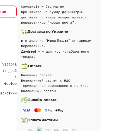
Самовивіз — бесплатно!
клик
до 1500 грн.
При заказе на сумму
доставка по Киеву осуществляется
перевозчиком "Новая Почта".
Доставка по Украине
"Нова Пошта"
в отделение
по тарифам
перевозчика.
Делівері
— — для крупногабаритного
товара.
Vittora
Оплата
н 14 дней
Наличный расчет
1
Безналичный расчет с НДС
Фарфор
Терминал при самовывозе в г. Киев
Наложенный платеж
теристики
Онлайн-оплата
Оплата частями