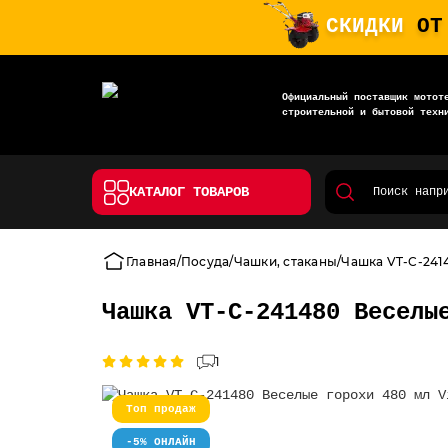
СКИДКИ
ОТ
Официальный поставщик мотот
строительной и бытовой техн
КАТАЛОГ ТОВАРОВ
Главная
Посуда
Чашки, стаканы
Чашка VT-C-2414
Чашка VT-C-241480 Веселы
1
Топ продаж
-5% ОНЛАЙН