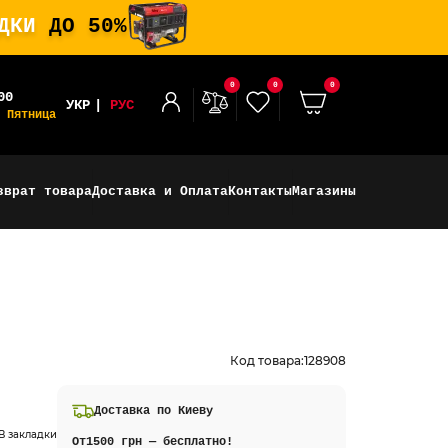
ИДКИ
ДО 50%
0
0
0
00
УКР
РУС
 Пятница
зврат товара
Доставка и Оплата
Контакты
Магазины
Код товара:
128908
Доставка по Киеву
В закладки
От
1500 грн — бесплатно!