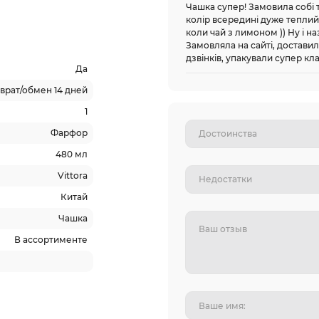
Чашка супер! Замовила собі
колір всередині дуже теплий
коли чай з лимоном )) Ну і н
Замовляла на сайті, достави
дзвінків, упакували супер к
Да
врат/обмен 14 дней
1
Фарфор
480 мл
Vittora
Китай
Чашка
В ассортименте