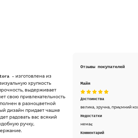
Отзывы покупателей
изготовлена из
tora -
визуальную хрупкость
Майя
прочность, выдерживает
яет свою привлекательность
Достоинства
полнен в разноцветной
велика, зручна, приємний ко
ный дизайн придает чашке
Недостатки
дет радовать вас всякий
 удобную ручку,
немає
держание.
Комментарий