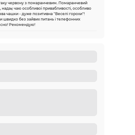
 таку червону з помаранчевим. Помаранчевий
, надає чаю особливої привабливості, особливо
азва чашки - дуже позитивна "Веселі горохи"!
ли швидко без зайвих питань і телефонних
ласно! Рекомендую!