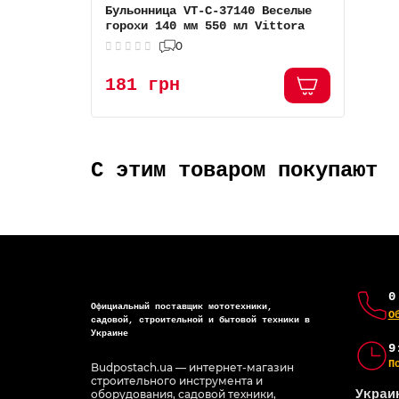
Бульонница VT-C-37140 Веселые
горохи 140 мм 550 мл Vittora
0
181 грн
С этим товаром покупают
0
Официальный поставщик мототехники,
О
садовой, строительной и бытовой техники в
Украине
9
П
Budpostach.ua — интернет-магазин
строительного инструмента и
оборудования, садовой техники,
Украи