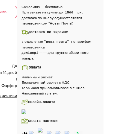
Самовивіз — бесплатно!
клик
При заказе на сумму
до 1500 грн.
доставка по Киеву осуществляется
перевозчиком "Новая Почта".
Доставка по Украине
в отделение
по тарифам
"Нова Пошта"
перевозчика.
— — для крупногабаритного
Делівері
товара.
Да
Оплата
н 14 дней
Наличный расчет
1
Безналичный расчет с НДС
Фарфор
Терминал при самовывозе в г. Киев
Наложенный платеж
теристики
Онлайн-оплата
Оплата частями