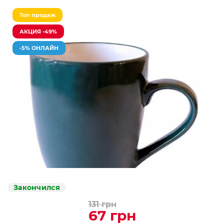
Топ продаж
АКЦИЯ -49%
-5% ОНЛАЙН
Закончился
131 грн
67 грн