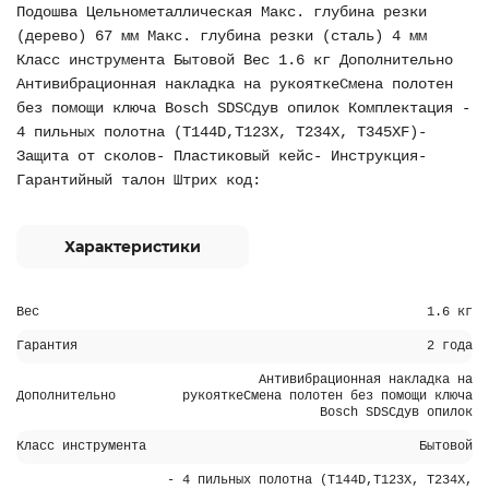
Подошва Цельнометаллическая Макс. глубина резки
(дерево) 67 мм Макс. глубина резки (сталь) 4 мм
Класс инструмента Бытовой Вес 1.6 кг Дополнительно
Антивибрационная накладка на рукояткеСмена полотен
без помощи ключа Bosch SDSСдув опилок Комплектация -
4 пильных полотна (T144D,T123X, T234X, T345XF)-
Защита от сколов- Пластиковый кейс- Инструкция-
Гарантийный талон Штрих код:
Характеристики
Вес
1.6 кг
Гарантия
2 года
Антивибрационная накладка на
Дополнительно
рукояткеСмена полотен без помощи ключа
Bosch SDSСдув опилок
Класс инструмента
Бытовой
- 4 пильных полотна (T144D,T123X, T234X,