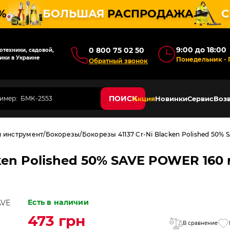
%
БОЛЬШАЯ
РАСПРОДАЖА
С
9:00 до 18:00
0 800 75 02 50
техники, садовой,
ики в Украине
Понедельник - 
Обратный звонок
ПОИСК
Акция
Новинки
Сервис
Возв
й инструмент
Бокорезы
Бокорезы 41137 Cr-Ni Blacken Polished 50%
ken Polished 50% SAVE POWER 160 
Есть в наличии
473 грн
В сравнение