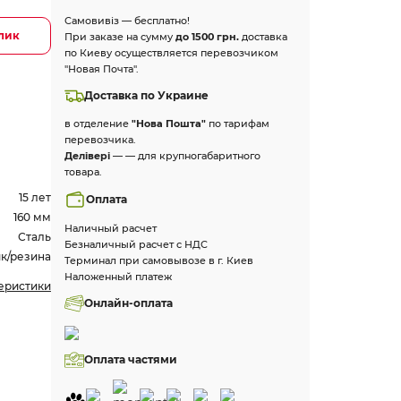
Самовивіз — бесплатно!
клик
При заказе на сумму
до 1500 грн.
доставка
по Киеву осуществляется перевозчиком
"Новая Почта".
Доставка по Украине
в отделение
"Нова Пошта"
по тарифам
перевозчика.
Делівері
— — для крупногабаритного
товара.
15 лет
Оплата
160 мм
Наличный расчет
Сталь
Безналичный расчет с НДС
к/резина
Терминал при самовывозе в г. Киев
Наложенный платеж
теристики
Онлайн-оплата
Оплата частями