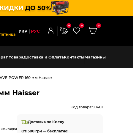
КИДКИ
ДО 50%
0
0
0
УКР
РУС
Пятница
рат товара
Доставка и Оплата
Контакты
Магазины
 SAVE POWER 160 мм Haisser
мм Haisser
Код товара:
90401
Доставка по Киеву
В закладки
От
1500 грн — бесплатно!