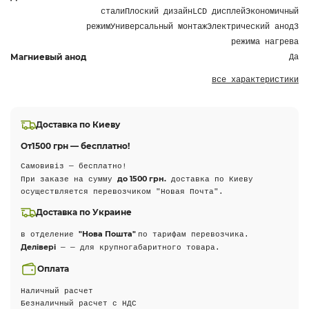
сталиПлоский дизайнLCD дисплейЭкономичный
режимУниверсальный монтажЭлектрический анод3
режима нагрева
Магниевый анод
Да
все характеристики
Доставка по Киеву
От
1500 грн — бесплатно!
Самовивіз — бесплатно!
до 1500 грн.
При заказе на сумму
доставка по Киеву
осуществляется перевозчиком "Новая Почта".
Доставка по Украине
"Нова Пошта"
в отделение
по тарифам перевозчика.
Делівері
— — для крупногабаритного товара.
Оплата
Наличный расчет
Безналичный расчет с НДС