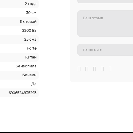
2 года
30 см
Бытовой
2200 Вт
25 см3
Forte
Китай
Бензопила
Бензин
Да
6906524835293