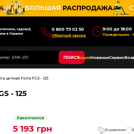
%
БОЛЬШАЯ
РАСПРОДАЖА
С
9:00 до 18:00
0 800 75 02 50
техники, садовой,
ики в Украине
Понедельник - 
Обратный звонок
ПОИСК
Акция
Новинки
Сервис
Возв
а цепная Forte FGS - 125
S - 125
Закончился
5 193 грн
В сравнение
В