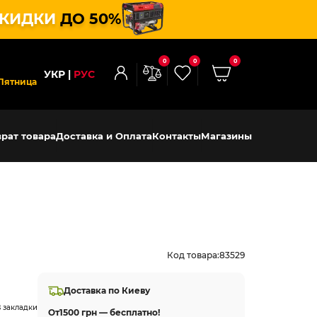
КИДКИ
ДО 50%
0
0
0
УКР
РУС
Пятница
рат товара
Доставка и Оплата
Контакты
Магазины
Код товара:
83529
Доставка по Киеву
 закладки
От
1500 грн — бесплатно!