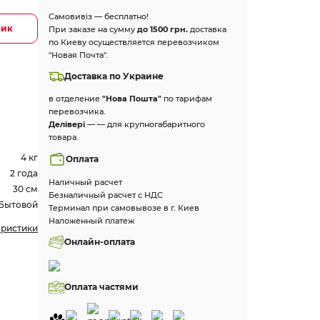
Самовивіз — бесплатно!
лик
При заказе на сумму
до 1500 грн.
доставка
по Киеву осуществляется перевозчиком
"Новая Почта".
Доставка по Украине
в отделение
"Нова Пошта"
по тарифам
перевозчика.
Делівері
— — для крупногабаритного
товара.
4 кг
Оплата
2 года
Наличный расчет
30 см
Безналичный расчет с НДС
Бытовой
Терминал при самовывозе в г. Киев
Наложенный платеж
еристики
Онлайн-оплата
Оплата частями