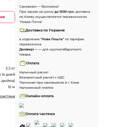
Самовивіз — бесплатно!
При заказе на сумму
до 1500 грн.
доставка
лик
по Киеву осуществляется перевозчиком
"Новая Почта".
Доставка по Украине
в отделение
"Нова Пошта"
по тарифам
перевозчика.
Делівері
— — для крупногабаритного
товара.
Оплата
2.2 кг
Наличный расчет
 14 дней
Безналичный расчет с НДС
/4 дюйма)
Терминал при самовывозе в г. Киев
10 м
Наложенный платеж
Онлайн-оплата
еристики
Оплата частями