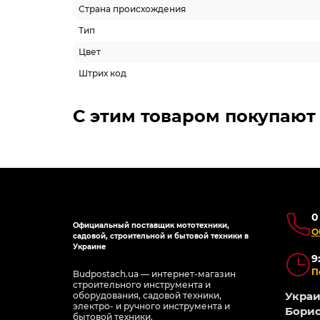
Страна происхождения
Тип
Цвет
Штрих код
С этим товаром покупают
0
Официальный поставщик мототехники,
О
садовой, строительной и бытовой техники в
Украине
9
П
Budpostach.ua — интернет-магазин
строительного инструмента и
Украин
оборудования, садовой техники,
электро- и ручного инструмента и
Борис
бытовой техники.