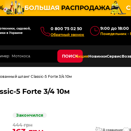
%
БОЛЬШАЯ
РАСПРОДАЖА
С
9:00 до 18:00
0 800 75 02 50
техники, садовой,
ики в Украине
Понедельник - 
Обратный звонок
ПОИСК
Акция
Новинки
Сервис
Возв
ванный шланг Classic-5 Forte 3/4 10м
ic-5 Forte 3/4 10м
Закончился
444 грн
В сравнение
В