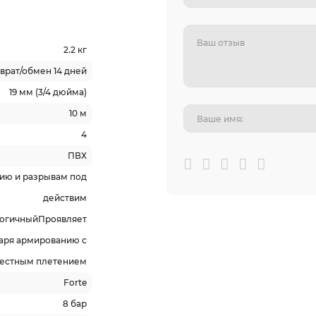
2.2 кг
врат/обмен 14 дней
19 мм (3/4 дюйма)
10 м
4
ПВХ
нию и разрывам под
действим
огичныйПроявляет
аря армированию с
естным плетением
Forte
8 бар