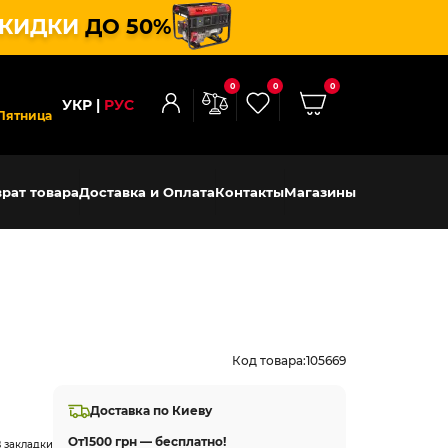
КИДКИ
ДО 50%
0
0
0
УКР
РУС
Пятница
рат товара
Доставка и Оплата
Контакты
Магазины
Код товара:
105669
Доставка по Киеву
От
1500 грн — бесплатно!
 закладки