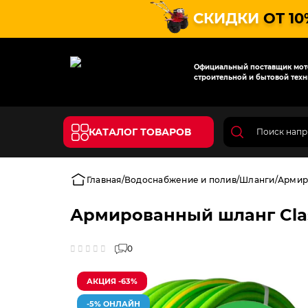
СКИДКИ
ОТ 10
Официальный поставщик мото
строительной и бытовой техн
КАТАЛОГ ТОВАРОВ
Главная
Водоснабжение и полив
Шланги
Армиро
Армированный шланг Class
0
АКЦИЯ -63%
-5% ОНЛАЙН