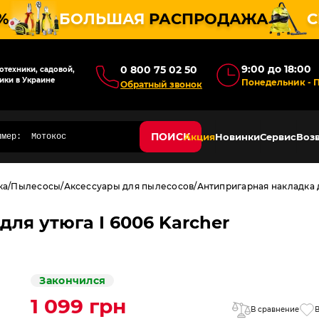
%
БОЛЬШАЯ
РАСПРОДАЖА
С
9:00 до 18:00
0 800 75 02 50
техники, садовой,
ики в Украине
Понедельник - 
Обратный звонок
ПОИСК
Акция
Новинки
Сервис
Возв
ка
Пылесосы
Аксессуары для пылесосов
Антипригарная накладка д
ля утюга I 6006 Karcher
Закончился
1 099 грн
В сравнение
В