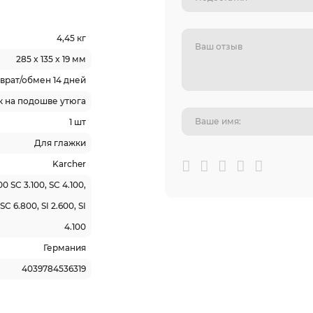
4,45 кг
285 x 135 x 19 мм
врат/обмен 14 дней
к на подошве утюга
1 шт
Для глажки
Karcher
00 SC 3.100, SC 4.100,
SC 6.800, SI 2.600, SI
4.100
Германия
4039784536319