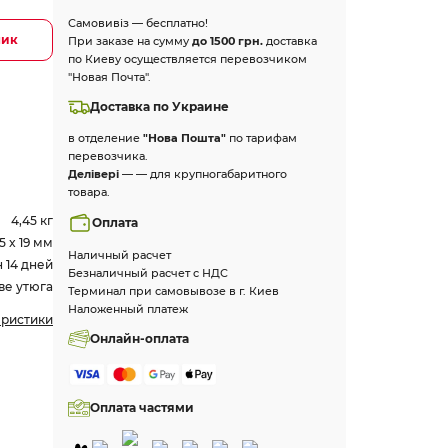
Самовивіз — бесплатно!
лик
При заказе на сумму
до 1500 грн.
доставка
по Киеву осуществляется перевозчиком
"Новая Почта".
Доставка по Украине
в отделение
"Нова Пошта"
по тарифам
перевозчика.
Делівері
— — для крупногабаритного
товара.
4,45 кг
Оплата
35 x 19 мм
Наличный расчет
 14 дней
Безналичный расчет с НДС
ве утюга
Терминал при самовывозе в г. Киев
Наложенный платеж
еристики
Онлайн-оплата
Оплата частями