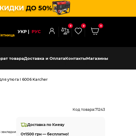
КИДКИ
ДО 50%
0
0
0
УКР
РУС
Пятница
рат товара
Доставка и Оплата
Контакты
Магазины
ля утюга I 6006 Karcher
Код товара:
71243
Доставка по Киеву
 закладки
От
1500 грн — бесплатно!