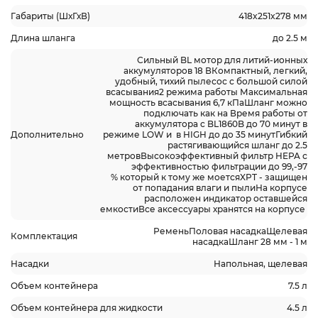
Габариты (ШхГхВ)
418x251x278 мм
Длина шланга
до 2.5 м
Сильный BL мотор для литий-ионных
аккумуляторов 18 ВКомпактный, легкий,
удобный, тихий пылесос с большой силой
всасывания2 режима работы Максимальная
мощность всасывания 6,7 кПаШланг можно
подключать как на Время работы от
аккумулятора c BL1860B до 70 минут в
Дополнительно
режиме LOW и в HIGH до до 35 минутГибкий
растягивающийся шланг до 2.5
метровВысокоэффективный фильтр HEPA с
эффективностью фильтрации до 99,-97
% который к тому же моетсяXPT - защищен
от попадания влаги и пылиНа корпусе
расположен индикатор оставшейся
емкостиВсе аксессуары хранятся на корпусе
РеменьПоловая насадкаЩелевая
Комплектация
насадкаШланг 28 мм - 1 м
Насадки
Напольная, щелевая
Объем контейнера
7.5 л
Объем контейнера для жидкости
4.5 л