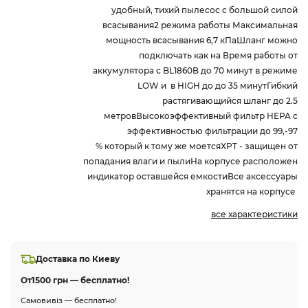
удобный, тихий пылесос с большой силой
всасывания2 режима работы Максимальная
мощность всасывания 6,7 кПаШланг можно
подключать как на Время работы от
аккумулятора c BL1860B до 70 минут в режиме
LOW и в HIGH до до 35 минутГибкий
растягивающийся шланг до 2.5
метровВысокоэффективный фильтр HEPA с
эффективностью фильтрации до 99,-97
% который к тому же моетсяXPT - защищен от
попадания влаги и пылиНа корпусе расположен
индикатор оставшейся емкостиВсе аксессуары
хранятся на корпусе
все характеристики
Доставка по Киеву
От
1500 грн — бесплатно!
Самовивіз — бесплатно!