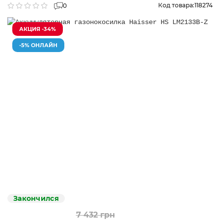
Код товара:
118274
0
АКЦИЯ -34%
-5% ОНЛАЙН
Закончился
7 432 грн