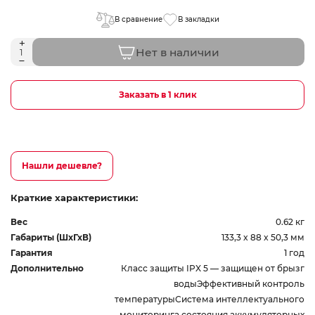
В сравнение
В закладки
Нет в наличии
Заказать в 1 клик
Нашли дешевле?
Краткие характеристики:
Вес
0.62 кг
Габариты (ШхГхВ)
133,3 x 88 x 50,3 мм
Гарантия
1 год
Дополнительно
Класс защиты IPX 5 — защищен от брызг
водыЭффективный контроль
температурыСистема интеллектуального
мониторинга состояния аккумуляторных