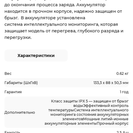
до окончания процесса заряда. Аккумулятор
находится в прочном корпусе, надежно защищен от
брызг. В аккумуляторе установлена
система интеллектуального мониторинга, которая
защищает модель от перегрева, глубокого разряда и
перегрузки.
Характеристики
Вес
0.62 кг
Габариты (ШхГхВ)
133,3 x 88 x 50,3 мм
Гарантия
1 год
Класс защиты IPX 5 — защищен от брызг
водыЭффективный контроль
температурыСистема интеллектуального
Дополнительно
мониторинга состояния аккумуляторных
элементовМощные литий-ионные
аккумуляторные элементыПрочный корпус
Емкость
2.5 А⋅ч