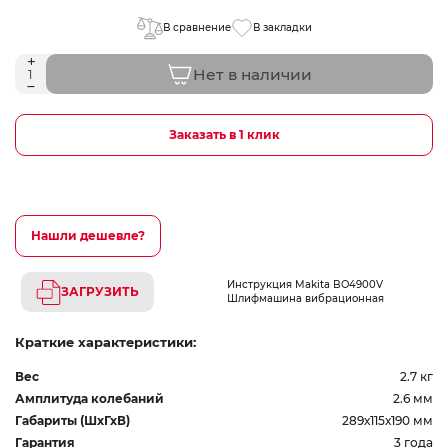
В сравнение
В закладки
Нет в наличии
Заказать в 1 клик
Нашли дешевле?
Инструкция Makita BO4900V
ЗАГРУЗИТЬ
Шлифмашина вибрационная
Краткие характеристики:
Вес
2.7 кг
Амплитуда колебаний
2.6 мм
Габариты (ШхГхВ)
289х115х190 мм
Гарантия
3 года