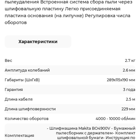
пылеудаления Встроенная система сбора пыли через
шлифовальную пластину Легко присоединяемая
пластина основания (на липучке) Регулировка числа
оборотов
Характеристики
Вес
2.7 кг
Амплитуда колебаний
2.6 мм
Габариты (ШхГхВ)
289х115х190 мм
Гарантия
3 года
Длина кабеля
2.5 м
Длина шлифповерхности
229 мм
Количество оборотов
4000 - 10000 об/мин
- Шлифмашина Makita BO4900V - Бумажный
пылесборник с держателем- Комплект
Комплектация
шлифовальной бумаги- Инструкция по