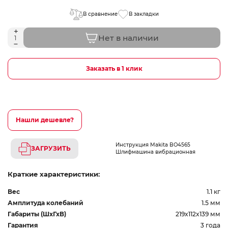
В сравнение
В закладки
Нет в наличии
Заказать в 1 клик
Нашли дешевле?
Инструкция Makita BO4565
ЗАГРУЗИТЬ
Шлифмашина вибрационная
Краткие характеристики:
Вес
1.1 кг
Амплитуда колебаний
1.5 мм
Габариты (ШхГхВ)
219x112x139 мм
Гарантия
3 года