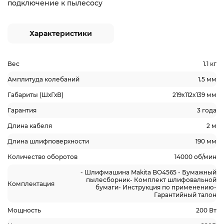
подключение к пылесосу
Характеристики
Вес
1.1 кг
Амплитуда колебаний
1.5 мм
Габариты (ШхГхВ)
219x112x139 мм
Гарантия
3 года
Длина кабеля
2 м
Длина шлифповерхности
190 мм
Количество оборотов
14000 об/мин
- Шлифмашина Makita BO4565 - Бумажный
пылесборник- Комплект шлифовальной
Комплектация
бумаги- Инструкция по применению-
Гарантийный талон
Мощность
200 Вт