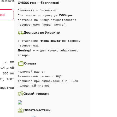
 закладки
От
1500 грн — бесплатно!
Самовивіз — бесплатно!
лик
до 1500 грн.
При заказе на сумму
доставка по Киеву осуществляется
перевозчиком "Новая Почта".
Доставка по Украине
"Нова Пошта"
в отделение
по тарифам
перевозчика.
Делівері
— — для крупногабаритного
товара.
1.5 мм
Оплата
 14 дней
Наличный расчет
800 мм
Безналичный расчет с НДС
0°, 180°
Терминал при самовывозе в г. Киев
Наложенный платеж
еристики
Онлайн-оплата
Оплата частями