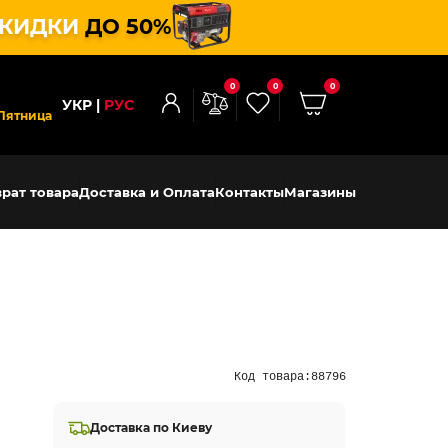
КИДКИ
ДО 50%
0
0
0
УКР
РУС
Пятница
рат товара
Доставка и Оплата
Контакты
Магазины
Код товара:
88796
Доставка по Киеву